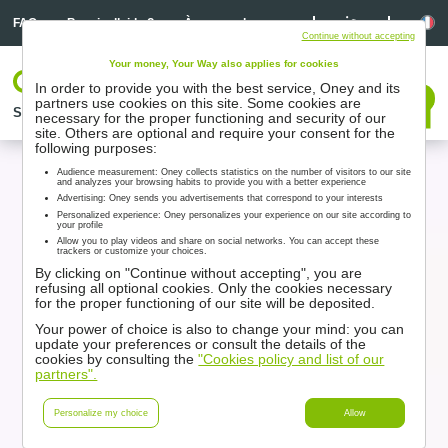
Linkedin
Linkedin
La
FAQ
Besoin d’aide ?
À propos de nous
Continue without accepting
Your money, Your Way also applies for cookies
Votre espace
In order to provide you with the best service, Oney and its
Nous contacter
partners use cookies on this site. Some cookies are
Solutions
Nos partenaires
Accompagnement
Ressources
necessary for the proper functioning and security of our
site. Others are optional and require your consent for the
following purposes:
Audience measurement: Oney collects statistics on the number of visitors to our site
and analyzes your browsing habits to provide you with a better experience
Advertising: Oney sends you advertisements that correspond to your interests
Personalized experience: Oney personalizes your experience on our site according to
your profile
Allow you to play videos and share on social networks. You can accept these
trackers or customize your choices.
By clicking on "Continue without accepting", you are
refusing all optional cookies. Only the cookies necessary
for the proper functioning of our site will be deposited.
Your power of choice is also to change your mind: you can
update your preferences or consult the details of the
cookies by consulting the
"Cookies policy and list of our
partners".
Personalize my choice
Allow