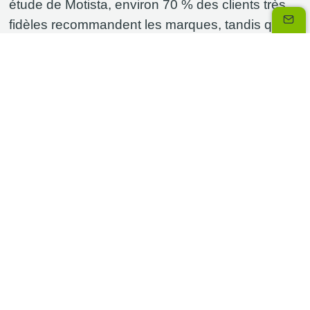
étude de Motista, environ 70 % des clients très
fidèles recommandent les marques, tandis que la
moyenne n’est que de 45 %.
Faut-il aller jusqu’à personnaliser les
programmes de fidélité ?
Les programmes de fidélité ne doivent plus se
limiter à des réductions ou à des points, mais
doivent inclure des expériences exclusives
comme des événements VIP, des consultations
personnalisées ou des accès prioritaires à
certains produits. En effet, ces expériences
ajoutent une dimension émotionnelle à la relation
client, rendant l’engagement avec la marque plus
profond et plus significatif. En valorisant vos