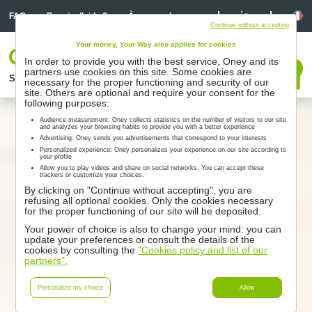
Linkedin
Linkedin
La
FAQ
Besoin d’aide ?
À propos de nous
Continue without accepting
Your money, Your Way also applies for cookies
Votre espace
In order to provide you with the best service, Oney and its
Nous contacter
partners use cookies on this site. Some cookies are
Solutions
Nos partenaires
Accompagnement
Ressources
necessary for the proper functioning and security of our
site. Others are optional and require your consent for the
following purposes:
Audience measurement: Oney collects statistics on the number of visitors to our site
and analyzes your browsing habits to provide you with a better experience
Advertising: Oney sends you advertisements that correspond to your interests
Personalized experience: Oney personalizes your experience on our site according to
your profile
Allow you to play videos and share on social networks. You can accept these
trackers or customize your choices.
By clicking on "Continue without accepting", you are
refusing all optional cookies. Only the cookies necessary
for the proper functioning of our site will be deposited.
Your power of choice is also to change your mind: you can
update your preferences or consult the details of the
cookies by consulting the
"Cookies policy and list of our
partners".
Personalize my choice
Allow