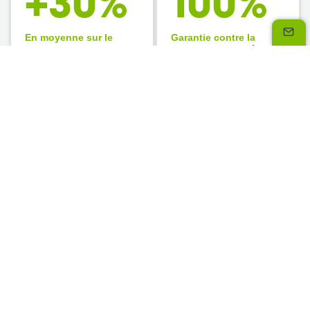
+30%
100%
En moyenne sur le
Garantie contre la
panier moyen*
fraude et l’impayé*
*
Source : statistiques moyennes constatées chez nos partenaires
au cours de l’année 2025.
Nos solutions de paiement vous
mèneront plus loin