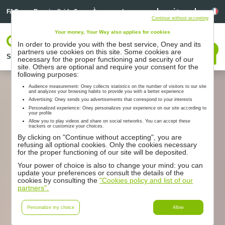
Linkedin
Linkedin
La
FAQ
Besoin d’aide ?
À propos de nous
Continue without accepting
Your money, Your Way also applies for cookies
Votre espace
In order to provide you with the best service, Oney and its
Nous contacter
partners use cookies on this site. Some cookies are
Solutions
Nos partenaires
Accompagnement
Ressources
necessary for the proper functioning and security of our
site. Others are optional and require your consent for the
following purposes:
Audience measurement: Oney collects statistics on the number of visitors to our site
and analyzes your browsing habits to provide you with a better experience
Advertising: Oney sends you advertisements that correspond to your interests
Personalized experience: Oney personalizes your experience on our site according to
your profile
Allow you to play videos and share on social networks. You can accept these
trackers or customize your choices.
By clicking on "Continue without accepting", you are
refusing all optional cookies. Only the cookies necessary
for the proper functioning of our site will be deposited.
Your power of choice is also to change your mind: you can
update your preferences or consult the details of the
cookies by consulting the
"Cookies policy and list of our
partners".
Personalize my choice
Allow