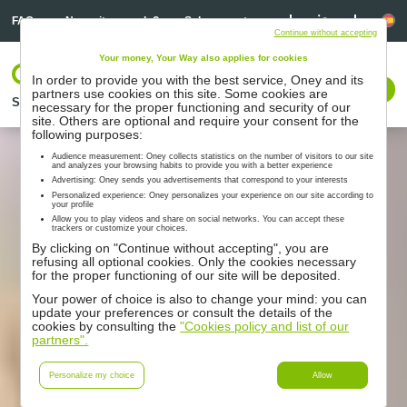
Linkedin
Linkedin
Id
FAQ
¿Necesitas ayuda?
Sobre nosotros
Continue without accepting
Your money, Your Way also applies for cookies
Log In
In order to provide you with the best service, Oney and its
Contactarnos
partners use cookies on this site. Some cookies are
Soluciones
Partners
Acompañamiento
Recursos
necessary for the proper functioning and security of our
site. Others are optional and require your consent for the
following purposes:
Audience measurement: Oney collects statistics on the number of visitors to our site
and analyzes your browsing habits to provide you with a better experience
Advertising: Oney sends you advertisements that correspond to your interests
Personalized experience: Oney personalizes your experience on our site according to
your profile
Allow you to play videos and share on social networks. You can accept these
trackers or customize your choices.
By clicking on "Continue without accepting", you are
refusing all optional cookies. Only the cookies necessary
for the proper functioning of our site will be deposited.
Your power of choice is also to change your mind: you can
update your preferences or consult the details of the
cookies by consulting the
"Cookies policy and list of our
partners".
Personalize my choice
Allow