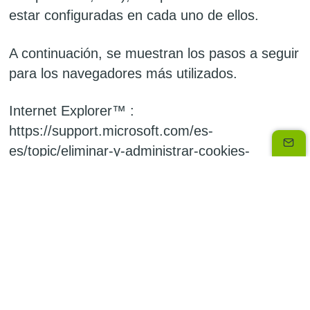
estar configuradas en cada uno de ellos.
A continuación, se muestran los pasos a seguir
para los navegadores más utilizados.
Internet Explorer™ :
https://support.microsoft.com/es-
es/topic/eliminar-y-administrar-cookies-
168dab11-0753-043d-7c16-ede5947fc64d
Safari™ : https://support.apple.com/es-
es/HT201265 µ
Chrome™ :
https://support.google.com/chrome/answer/9564
co=GENIE.Platform%3DAndroid&hl=es
Firefox™ :