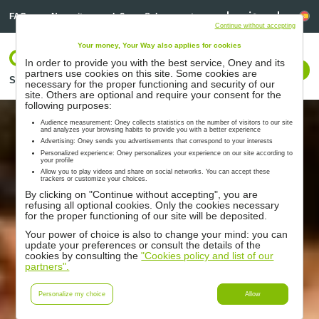
Linkedin
Linkedin
Id
FAQ
¿Necesitas ayuda?
Sobre nosotros
Continue without accepting
Your money, Your Way also applies for cookies
Log In
In order to provide you with the best service, Oney and its
Contactarnos
partners use cookies on this site. Some cookies are
Soluciones
Partners
Acompañamiento
Recursos
necessary for the proper functioning and security of our
site. Others are optional and require your consent for the
following purposes:
Audience measurement: Oney collects statistics on the number of visitors to our site
and analyzes your browsing habits to provide you with a better experience
Advertising: Oney sends you advertisements that correspond to your interests
Personalized experience: Oney personalizes your experience on our site according to
your profile
Allow you to play videos and share on social networks. You can accept these
trackers or customize your choices.
By clicking on "Continue without accepting", you are
refusing all optional cookies. Only the cookies necessary
for the proper functioning of our site will be deposited.
Your power of choice is also to change your mind: you can
update your preferences or consult the details of the
cookies by consulting the
"Cookies policy and list of our
partners".
Personalize my choice
Allow