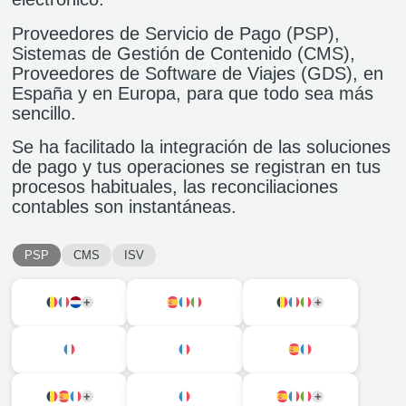
Proveedores de Servicio de Pago (PSP),
Sistemas de Gestión de Contenido (CMS),
Proveedores de Software de Viajes (GDS), en
España y en Europa, para que todo sea más
sencillo.
Se ha facilitado la integración de las soluciones
de pago y tus operaciones se registran en tus
procesos habituales, las reconciliaciones
contables son instantáneas.
PSP
CMS
ISV
+
+
Bélgica
Francia
Holanda
1
autre pays
España
Francia
Italia
Bélgica
Francia
Italia
2
autres pays
Francia
Francia
España
Francia
+
+
Bélgica
España
Francia
2
autres pays
Francia
España
Francia
Italia
1
autre pays