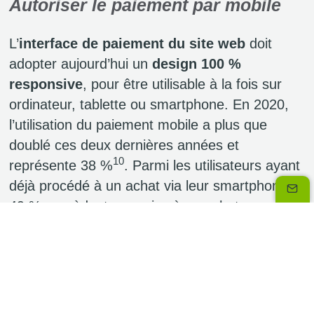
Autoriser le paiement par mobile
L’
interface de paiement du site web
doit
adopter aujourd’hui un
design 100 %
responsive
, pour être utilisable à la fois sur
ordinateur, tablette ou smartphone. En 2020,
l’utilisation du paiement mobile a plus que
doublé ces deux dernières années et
10
représente 38 %
. Parmi les utilisateurs ayant
déjà procédé à un achat via leur smartphone,
49 % procèdent au moins à un achat par mois
11
et constituent donc des clients réguliers
.
Les terminaux mobiles favorisent l’achat
spontané et réalisé sur le moment. Ils sont
également plébiscités pour effectuer des