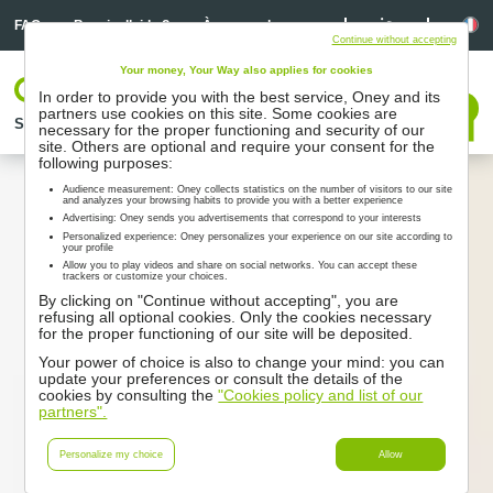
Linkedin
Linkedin
La
FAQ
Besoin d’aide ?
À propos de nous
Continue without accepting
Your money, Your Way also applies for cookies
Votre espace
In order to provide you with the best service, Oney and its
Nous contacter
partners use cookies on this site. Some cookies are
Solutions
Nos partenaires
Accompagnement
Ressources
necessary for the proper functioning and security of our
site. Others are optional and require your consent for the
following purposes:
Audience measurement: Oney collects statistics on the number of visitors to our site
and analyzes your browsing habits to provide you with a better experience
Advertising: Oney sends you advertisements that correspond to your interests
Personalized experience: Oney personalizes your experience on our site according to
your profile
Allow you to play videos and share on social networks. You can accept these
trackers or customize your choices.
By clicking on "Continue without accepting", you are
refusing all optional cookies. Only the cookies necessary
for the proper functioning of our site will be deposited.
Your power of choice is also to change your mind: you can
update your preferences or consult the details of the
cookies by consulting the
"Cookies policy and list of our
partners".
Personalize my choice
Allow