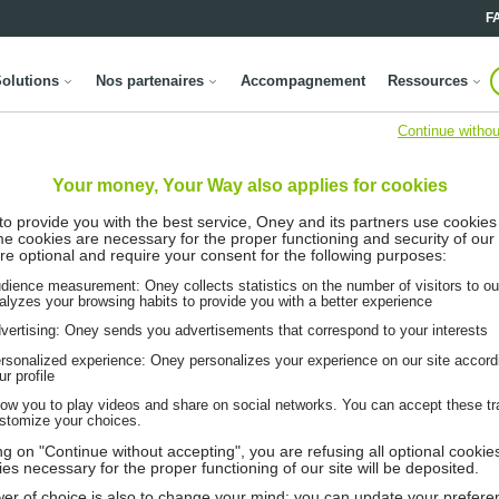
F
olutions
Nos partenaires
Accompagnement
Ressources
Continue withou
Your money, Your Way also applies for cookies
 to provide you with the best service, Oney and its partners use cookies
me cookies are necessary for the proper functioning and security of our 
re optional and require your consent for the following purposes:
dience measurement: Oney collects statistics on the number of visitors to ou
alyzes your browsing habits to provide you with a better experience
vertising: Oney sends you advertisements that correspond to your interests
rsonalized experience: Oney personalizes your experience on our site accord
ur profile
low you to play videos and share on social networks. You can accept these tr
stomize your choices.
ing on "Continue without accepting", you are refusing all optional cookie
ies necessary for the proper functioning of our site will be deposited.
er of choice is also to change your mind: you can update your prefere