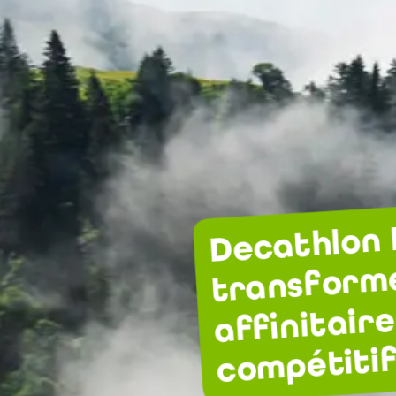
Decathlon 
transforme
affinitair
compétiti