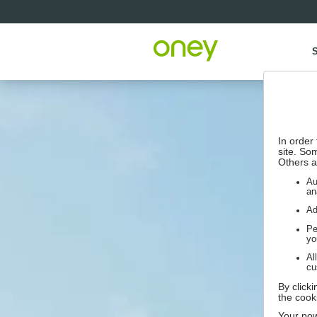
S
In order
site. So
Others a
Au
an
Ad
Pe
yo
Al
cu
By click
the cook
Your pow