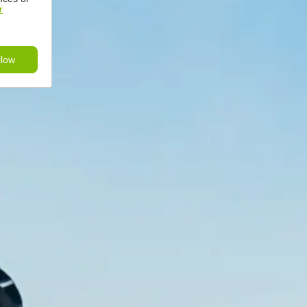
r
llow