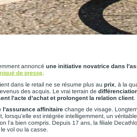
écemment annoncé
une initiative novatrice dans l’as
iqué de presse
.
lient dans le retail ne se résume plus au
prix
, à la qu
devenus des acquis. Le vrai terrain de
différenciati
ent l’acte d’achat et prolongent la relation client
.
e
l’assurance affinitaire
change de visage. Longte
, lorsqu’elle est intégrée intelligemment, un véritabl
lon l’a bien compris. Depuis 17 ans, la filiale Decath
 le vol ou la casse.