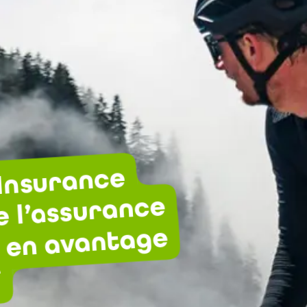
Insurance
 l’assurance
e en avantage
f