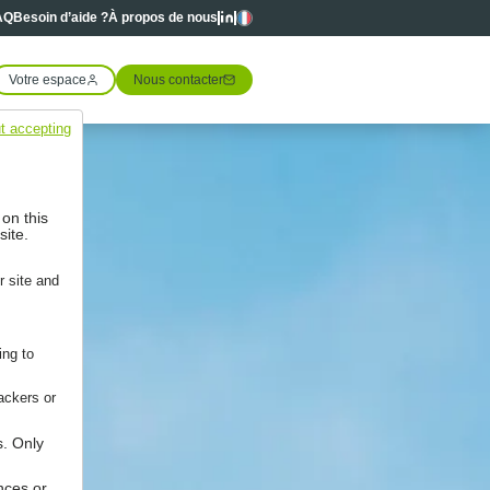
Linkedin
Linkedin
Langues
AQ
Besoin d’aide ?
À propos de nous
Votre espace
Nous contacter
t accepting
 on this
site.
r site and
ing to
ackers or
s. Only
nces or