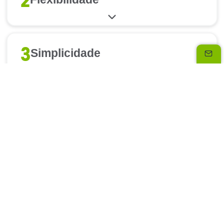
2
3
Simplicidade
4
Cómodo
5
Experiência
6
Aumente o seu cesto médio!