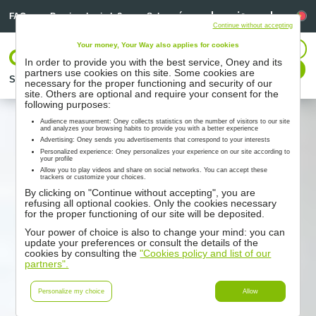
Linkedin
Linkedin
Lí
FAQ
Precisa de ajuda?
Sobre nós
Continue without accepting
Your money, Your Way also applies for cookies
Iniciar sessão
In order to provide you with the best service, Oney and its
Contacte-nos
partners use cookies on this site. Some cookies are
Soluções
Parceiros
Suporte
Recursos
necessary for the proper functioning and security of our
site. Others are optional and require your consent for the
following purposes:
Audience measurement: Oney collects statistics on the number of visitors to our site
and analyzes your browsing habits to provide you with a better experience
Advertising: Oney sends you advertisements that correspond to your interests
Personalized experience: Oney personalizes your experience on our site according to
your profile
Allow you to play videos and share on social networks. You can accept these
trackers or customize your choices.
By clicking on "Continue without accepting", you are
refusing all optional cookies. Only the cookies necessary
for the proper functioning of our site will be deposited.
Your power of choice is also to change your mind: you can
update your preferences or consult the details of the
cookies by consulting the
"Cookies policy and list of our
partners".
Personalize my choice
Allow