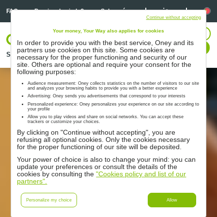
Linkedin
Linkedin
Lí
FAQ
Precisa de ajuda?
Sobre nós
Continue without accepting
Your money, Your Way also applies for cookies
Iniciar sessão
In order to provide you with the best service, Oney and its
Contacte-nos
partners use cookies on this site. Some cookies are
Soluções
Parceiros
Suporte
Recursos
necessary for the proper functioning and security of our
site. Others are optional and require your consent for the
following purposes:
Audience measurement: Oney collects statistics on the number of visitors to our site
and analyzes your browsing habits to provide you with a better experience
Advertising: Oney sends you advertisements that correspond to your interests
Personalized experience: Oney personalizes your experience on our site according to
your profile
Allow you to play videos and share on social networks. You can accept these
trackers or customize your choices.
By clicking on "Continue without accepting", you are
refusing all optional cookies. Only the cookies necessary
for the proper functioning of our site will be deposited.
Your power of choice is also to change your mind: you can
update your preferences or consult the details of the
cookies by consulting the
"Cookies policy and list of our
partners".
Personalize my choice
Allow