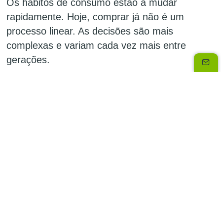
Os hábitos de consumo estão a mudar
rapidamente. Hoje, comprar já não é um
processo linear. As decisões são mais
complexas e variam cada vez mais entre
gerações.
Perante este cenário, surgem questões
fundamentais: O que revelam as novas
gerações sobre o futuro do consumo? Como
adaptar a experiência de compra a clientes
mais informados, exigentes e imprevisíveis? E
como criar experiências relevantes e simples
sem cair em estereótipos?
Para ajudar a responder a estes desafios, o
Oney Portugal reuniu o
know how
de diferentes