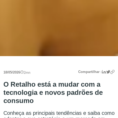
Linke
Twit
Compartilhar :
18/05/2026
2
mn
O Retalho está a mudar com a
tecnologia e novos padrões de
consumo
Conheça as principais tendências e saiba como