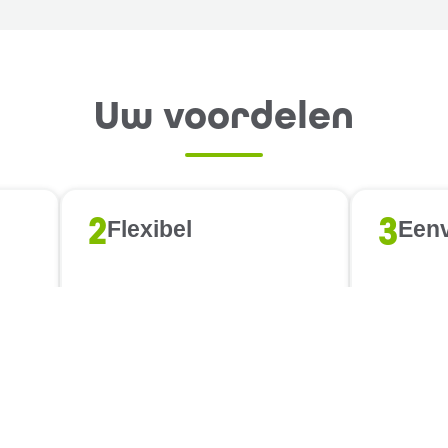
Uw voordelen
2
3
Flexibel
Een
5
6
Expertise
Ver
gem
win