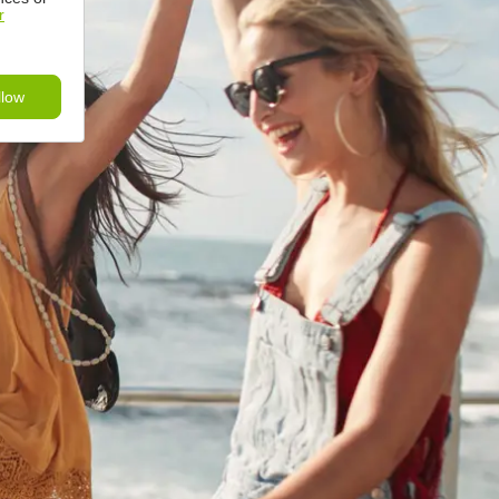
r
llow