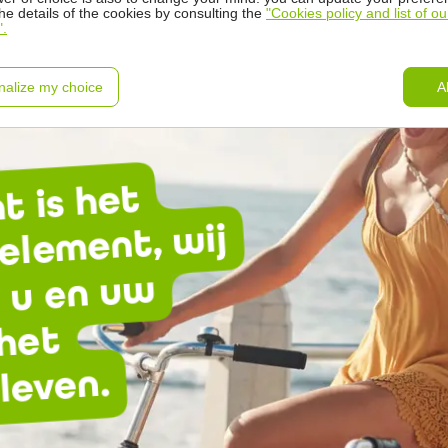
the details of the cookies by consulting the
"Cookies policy and list of ou
".
nalize my choice
A
t is het
element, wij
 u en uw
 het
 leven.