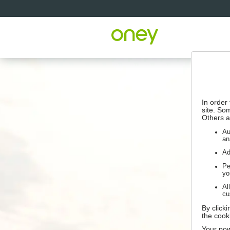
In order
site. So
Others a
Au
an
Ad
Pe
yo
Al
cu
By click
the cook
Your pow