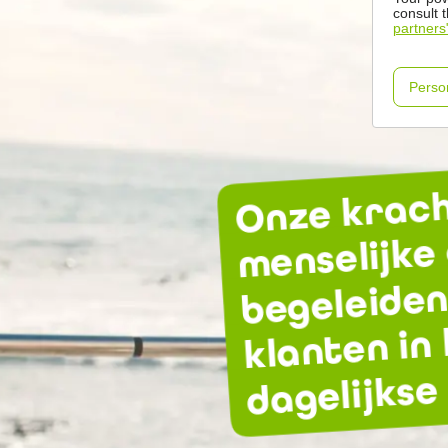
consult 
partners
Perso
Onze krach
menselijke 
begeleiden
klanten in
dagelijkse