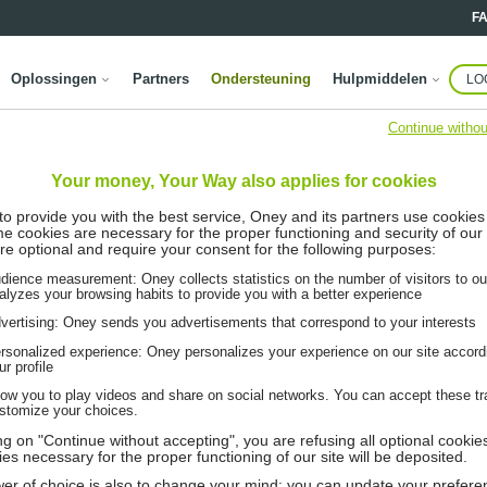
F
Oplossingen
Partners
Ondersteuning
Hulpmiddelen
LO
Continue withou
Your money, Your Way also applies for cookies
 to provide you with the best service, Oney and its partners use cookies
me cookies are necessary for the proper functioning and security of our 
re optional and require your consent for the following purposes:
dience measurement: Oney collects statistics on the number of visitors to ou
alyzes your browsing habits to provide you with a better experience
vertising: Oney sends you advertisements that correspond to your interests
rsonalized experience: Oney personalizes your experience on our site accord
ur profile
low you to play videos and share on social networks. You can accept these tr
stomize your choices.
ing on "Continue without accepting", you are refusing all optional cookie
ies necessary for the proper functioning of our site will be deposited.
er of choice is also to change your mind: you can update your prefere