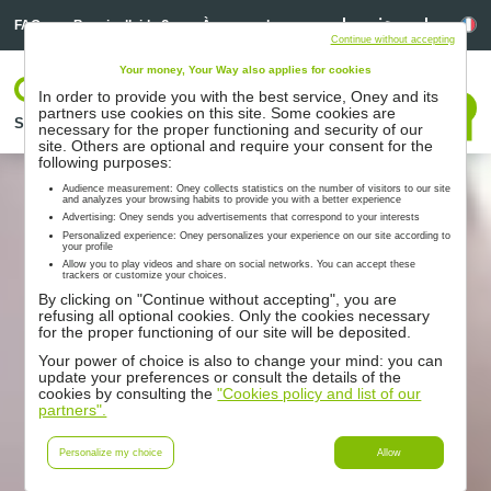
Linkedin
Linkedin
La
FAQ
Besoin d’aide ?
À propos de nous
Continue without accepting
Your money, Your Way also applies for cookies
Votre espace
In order to provide you with the best service, Oney and its
Nous contacter
partners use cookies on this site. Some cookies are
Solutions
Nos partenaires
Accompagnement
Ressources
necessary for the proper functioning and security of our
site. Others are optional and require your consent for the
following purposes:
Audience measurement: Oney collects statistics on the number of visitors to our site
and analyzes your browsing habits to provide you with a better experience
Advertising: Oney sends you advertisements that correspond to your interests
Personalized experience: Oney personalizes your experience on our site according to
your profile
Allow you to play videos and share on social networks. You can accept these
trackers or customize your choices.
By clicking on "Continue without accepting", you are
refusing all optional cookies. Only the cookies necessary
for the proper functioning of our site will be deposited.
Your power of choice is also to change your mind: you can
update your preferences or consult the details of the
cookies by consulting the
"Cookies policy and list of our
partners".
Personalize my choice
Allow