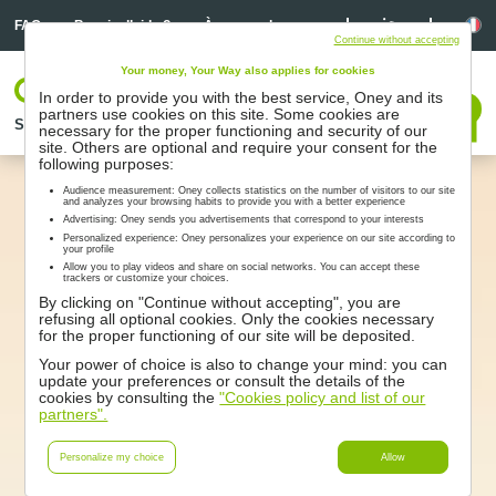
Linkedin
Linkedin
La
FAQ
Besoin d’aide ?
À propos de nous
Continue without accepting
Your money, Your Way also applies for cookies
Votre espace
In order to provide you with the best service, Oney and its
Nous contacter
partners use cookies on this site. Some cookies are
Solutions
Nos partenaires
Accompagnement
Ressources
necessary for the proper functioning and security of our
site. Others are optional and require your consent for the
following purposes:
Audience measurement: Oney collects statistics on the number of visitors to our site
and analyzes your browsing habits to provide you with a better experience
Advertising: Oney sends you advertisements that correspond to your interests
Personalized experience: Oney personalizes your experience on our site according to
your profile
Allow you to play videos and share on social networks. You can accept these
trackers or customize your choices.
By clicking on "Continue without accepting", you are
refusing all optional cookies. Only the cookies necessary
for the proper functioning of our site will be deposited.
Your power of choice is also to change your mind: you can
update your preferences or consult the details of the
cookies by consulting the
"Cookies policy and list of our
partners".
Personalize my choice
Allow