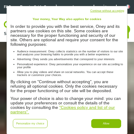
Linkedin
Linkedin
La
FAQ
Besoin d’aide ?
À propos de nous
Continue without accepting
Your money, Your Way also applies for cookies
Votre espace
In order to provide you with the best service, Oney and its
Nous contacter
partners use cookies on this site. Some cookies are
Solutions
Nos partenaires
Accompagnement
Ressources
necessary for the proper functioning and security of our
site. Others are optional and require your consent for the
following purposes:
Audience measurement: Oney collects statistics on the number of visitors to our site
and analyzes your browsing habits to provide you with a better experience
Advertising: Oney sends you advertisements that correspond to your interests
Personalized experience: Oney personalizes your experience on our site according to
your profile
Allow you to play videos and share on social networks. You can accept these
trackers or customize your choices.
By clicking on "Continue without accepting", you are
refusing all optional cookies. Only the cookies necessary
for the proper functioning of our site will be deposited.
Your power of choice is also to change your mind: you can
update your preferences or consult the details of the
cookies by consulting the
"Cookies policy and list of our
partners".
Personalize my choice
Allow