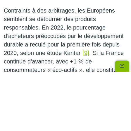
Contraints à des arbitrages, les Européens
semblent se détourner des produits
responsables. En 2022, le pourcentage
d’acheteurs préoccupés par le développement
durable a reculé pour la première fois depuis
2020, selon une étude Kantar
[9]
. Si la France
continue d’avancer, avec +1 % de
consommateurs « éco-actifs », elle constitue
une exception à côté des -8 % enregistrés par
l’Espagne, par exemple.
Les entreprises, un acteur clé de la
solution
Faut-il pour autant tirer un trait sur toute