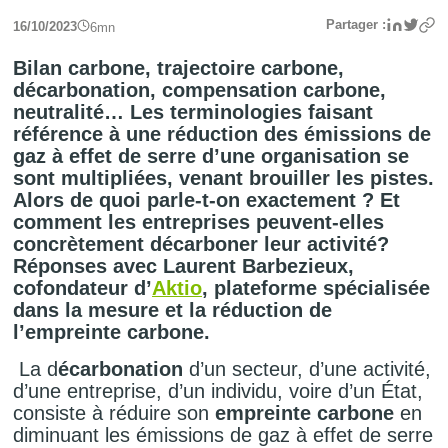
Linke
Twit
Partager :
16/10/2023
6
mn
Bilan carbone, trajectoire carbone,
décarbonation, compensation carbone,
neutralité… Les terminologies faisant
référence à une réduction des émissions de
gaz à effet de serre d’une organisation se
sont multipliées, venant brouiller les pistes.
Alors de quoi parle-t-on exactement ? Et
comment les entreprises peuvent-elles
concrètement décarboner leur activité?
Réponses avec Laurent Barbezieux,
cofondateur d’
Aktio
,
plateforme spécialisée
dans la mesure et la réduction de
l’empreinte carbone
.
La d
écarbonation
d’un secteur, d’une activité,
d’une entreprise, d’un individu, voire d’un État,
consiste à réduire son
empreinte carbone
en
diminuant les émissions de gaz à effet de serre