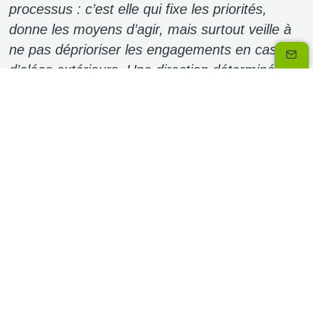
processus : c’est elle qui fixe les priorités,
donne les moyens d’agir, mais surtout veille à
ne pas déprioriser les engagements en cas
d’aléas extérieurs. Une direction déterminée et
engagée rend la démarche crédible auprès de
toute l’entreprise. Évidemment, sans
transparence et sans communication, la
démarche est vaine ».
Pour soutenir cette dynamique, les équipes
doivent être mobilisées de façon concrète. Et
là, l’enjeu n’est plus de sensibiliser les équipes
(les fresques du climat sont utiles pour une
prise de conscience, mais ne donnent pas
toutes les clés pour agir)… mais de les former.
« Comment mesurer les indicateurs ?