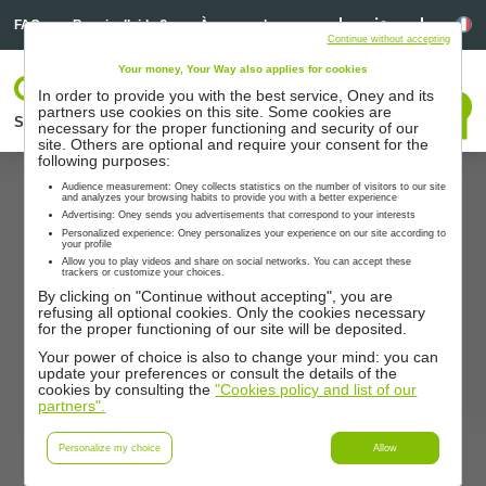
Linkedin
Linkedin
La
FAQ
Besoin d’aide ?
À propos de nous
Continue without accepting
Your money, Your Way also applies for cookies
Votre espace
In order to provide you with the best service, Oney and its
Nous contacter
partners use cookies on this site. Some cookies are
Solutions
Nos partenaires
Accompagnement
Ressources
necessary for the proper functioning and security of our
site. Others are optional and require your consent for the
following purposes:
Audience measurement: Oney collects statistics on the number of visitors to our site
and analyzes your browsing habits to provide you with a better experience
Advertising: Oney sends you advertisements that correspond to your interests
Personalized experience: Oney personalizes your experience on our site according to
your profile
Allow you to play videos and share on social networks. You can accept these
trackers or customize your choices.
By clicking on "Continue without accepting", you are
refusing all optional cookies. Only the cookies necessary
for the proper functioning of our site will be deposited.
Your power of choice is also to change your mind: you can
update your preferences or consult the details of the
cookies by consulting the
"Cookies policy and list of our
partners".
Personalize my choice
Allow