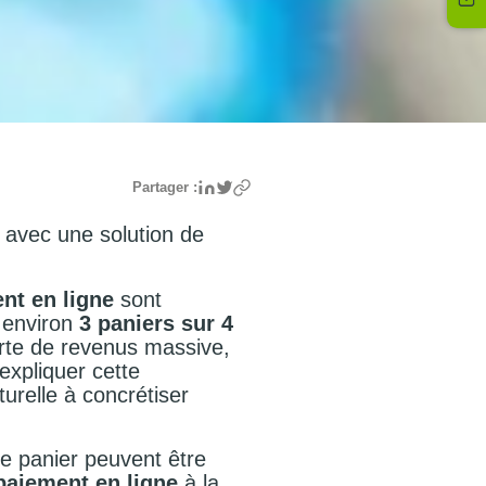
Linkedin
Twitter
Partager :
r avec une solution de
nt en ligne
sont
, environ
3 paniers sur 4
rte de revenus massive,
expliquer cette
relle à concrétiser
e panier peuvent être
 paiement en ligne
à la