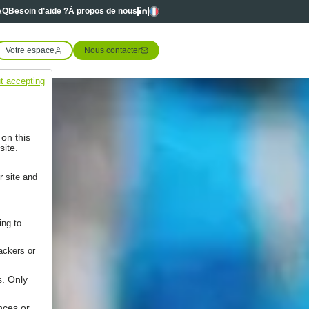
Linkedin
Linkedin
Langues
AQ
Besoin d’aide ?
À propos de nous
Votre espace
Nous contacter
t accepting
 on this
site.
r site and
ing to
ackers or
s. Only
nces or