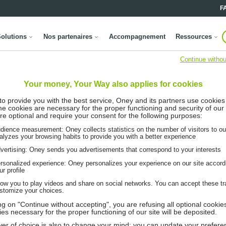
F
olutions
Nos partenaires
Accompagnement
Ressources
Continue withou
Your money, Your Way also applies for cookies
 to provide you with the best service, Oney and its partners use cookies
me cookies are necessary for the proper functioning and security of our 
re optional and require your consent for the following purposes:
dience measurement: Oney collects statistics on the number of visitors to ou
alyzes your browsing habits to provide you with a better experience
vertising: Oney sends you advertisements that correspond to your interests
rsonalized experience: Oney personalizes your experience on our site accord
ur profile
low you to play videos and share on social networks. You can accept these tr
stomize your choices.
ing on "Continue without accepting", you are refusing all optional cookie
ies necessary for the proper functioning of our site will be deposited.
er of choice is also to change your mind: you can update your prefere