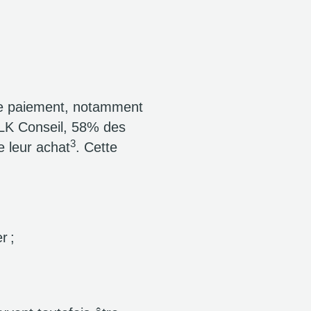
 de paiement, notamment
LK Conseil, 58% des
3
e leur achat
. Cette
r ;