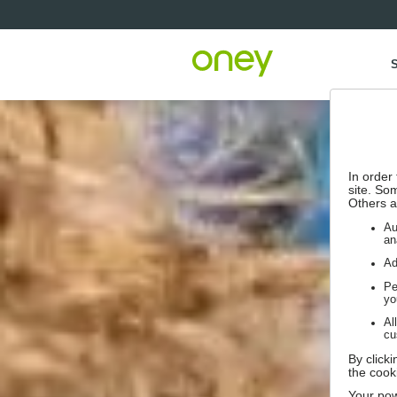
S
In order
site. So
Others a
Au
an
Ad
Pe
yo
Al
cu
By click
the cook
Your pow