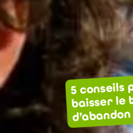
5 conseils 
baisser le 
d’abandon 