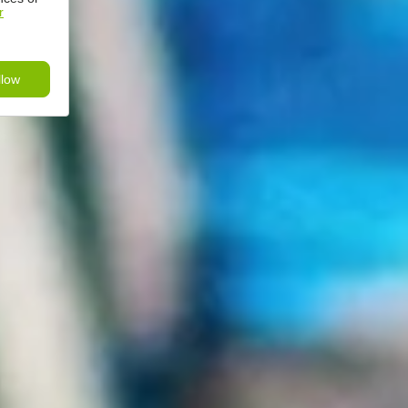
r
llow