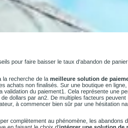
eils pour faire baisser le taux d’abandon de panie
 la recherche de la
meilleure solution de paieme
s achats non finalisés. Sur une boutique en ligne
a validation du paiement
1
. Cela représente une pe
 de dollars par an
2
. De multiples facteurs peuvent 
eur, à commencer bien sûr par une hésitation natu
happer complètement au phénomène, les abandons d
ive en faisant le choix d’
intégrer une solution de