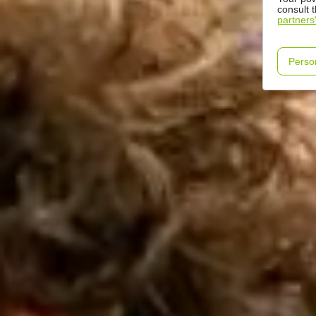
consult 
partners
Perso