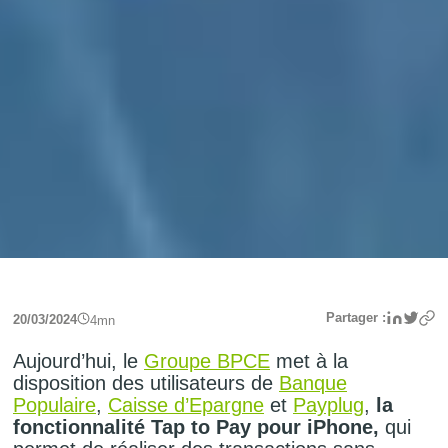
Linke
Twit
Partager :
20/03/2024
4
mn
Aujourd’hui, le
Groupe BPCE
met à la
disposition des utilisateurs de
Banque
Populaire
,
Caisse d’Epargne
et
Payplug
,
la
fonctionnalité Tap to Pay pour iPhone,
qui