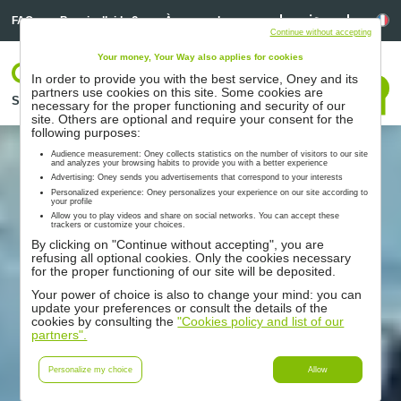
Linkedin
Linkedin
La
FAQ
Besoin d’aide ?
À propos de nous
Continue without accepting
Your money, Your Way also applies for cookies
Votre espace
In order to provide you with the best service, Oney and its
Nous contacter
partners use cookies on this site. Some cookies are
Solutions
Nos partenaires
Accompagnement
Ressources
necessary for the proper functioning and security of our
site. Others are optional and require your consent for the
following purposes:
Audience measurement: Oney collects statistics on the number of visitors to our site
and analyzes your browsing habits to provide you with a better experience
Advertising: Oney sends you advertisements that correspond to your interests
Personalized experience: Oney personalizes your experience on our site according to
your profile
Allow you to play videos and share on social networks. You can accept these
trackers or customize your choices.
By clicking on "Continue without accepting", you are
refusing all optional cookies. Only the cookies necessary
for the proper functioning of our site will be deposited.
Your power of choice is also to change your mind: you can
update your preferences or consult the details of the
cookies by consulting the
"Cookies policy and list of our
partners".
Personalize my choice
Allow