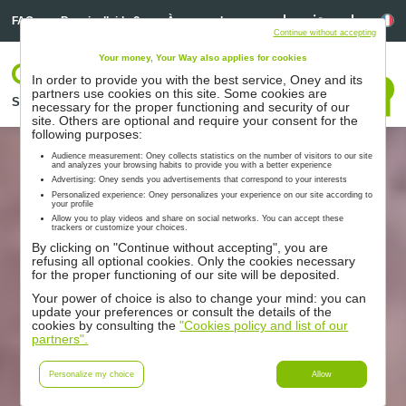
Linkedin
Linkedin
La
FAQ
Besoin d’aide ?
À propos de nous
Continue without accepting
Your money, Your Way also applies for cookies
Votre espace
In order to provide you with the best service, Oney and its
Nous contacter
partners use cookies on this site. Some cookies are
Solutions
Nos partenaires
Accompagnement
Ressources
necessary for the proper functioning and security of our
site. Others are optional and require your consent for the
following purposes:
Audience measurement: Oney collects statistics on the number of visitors to our site
and analyzes your browsing habits to provide you with a better experience
Advertising: Oney sends you advertisements that correspond to your interests
Personalized experience: Oney personalizes your experience on our site according to
your profile
Allow you to play videos and share on social networks. You can accept these
trackers or customize your choices.
By clicking on "Continue without accepting", you are
refusing all optional cookies. Only the cookies necessary
for the proper functioning of our site will be deposited.
Your power of choice is also to change your mind: you can
update your preferences or consult the details of the
cookies by consulting the
"Cookies policy and list of our
partners".
Personalize my choice
Allow