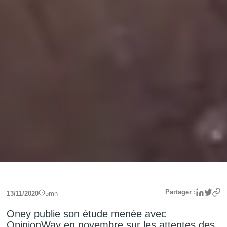
Linke
Twit
Partager :
13/11/2020
5
mn
Oney publie son étude menée avec
OpinionWay en novembre sur les attentes des