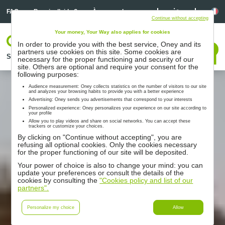
Linkedin
Linkedin
La
FAQ
Besoin d’aide ?
À propos de nous
Continue without accepting
Your money, Your Way also applies for cookies
Votre espace
In order to provide you with the best service, Oney and its
Nous contacter
partners use cookies on this site. Some cookies are
Solutions
Nos partenaires
Accompagnement
Ressources
necessary for the proper functioning and security of our
site. Others are optional and require your consent for the
following purposes:
Audience measurement: Oney collects statistics on the number of visitors to our site
and analyzes your browsing habits to provide you with a better experience
Advertising: Oney sends you advertisements that correspond to your interests
Personalized experience: Oney personalizes your experience on our site according to
your profile
Allow you to play videos and share on social networks. You can accept these
trackers or customize your choices.
By clicking on "Continue without accepting", you are
refusing all optional cookies. Only the cookies necessary
for the proper functioning of our site will be deposited.
Your power of choice is also to change your mind: you can
update your preferences or consult the details of the
cookies by consulting the
"Cookies policy and list of our
partners".
Personalize my choice
Allow