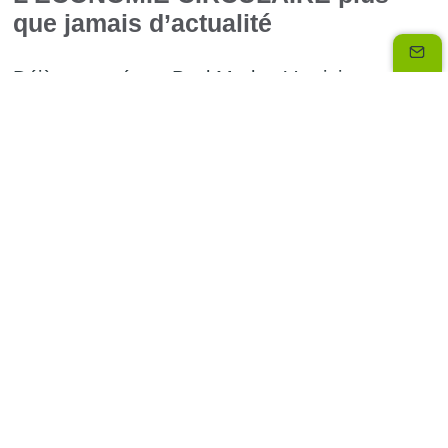
que jamais d’actualité
Déjà proposé par BackMarlet, Vestiaire
Collective, Happy cash, Troc.com ou encore
Selency, le paiement fractionné séduit de plus
en plus les acteurs de l’économie circulaire.
Les paiements et financements de produits
d’occasion ou reconditionnés avec les solutions
Oney ont progressé de 94% sur un an (à fin
novembre 2020). Depuis un an, de nouveaux
partenaires font confiance aux solutions Oney.
C’est le cas du spécialiste des produits high
tech d’occasion : Cash Express.
Le 3x4x ONEY aussi disponible