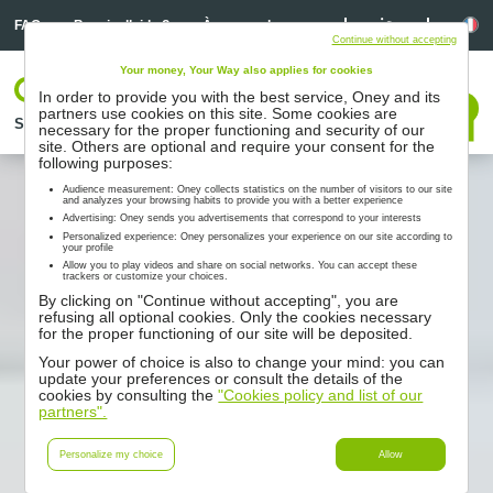
Linkedin
Linkedin
La
FAQ
Besoin d’aide ?
À propos de nous
Continue without accepting
Your money, Your Way also applies for cookies
Votre espace
In order to provide you with the best service, Oney and its
Nous contacter
partners use cookies on this site. Some cookies are
Solutions
Nos partenaires
Accompagnement
Ressources
necessary for the proper functioning and security of our
site. Others are optional and require your consent for the
following purposes:
Audience measurement: Oney collects statistics on the number of visitors to our site
and analyzes your browsing habits to provide you with a better experience
Advertising: Oney sends you advertisements that correspond to your interests
Personalized experience: Oney personalizes your experience on our site according to
your profile
Allow you to play videos and share on social networks. You can accept these
trackers or customize your choices.
By clicking on "Continue without accepting", you are
refusing all optional cookies. Only the cookies necessary
for the proper functioning of our site will be deposited.
Your power of choice is also to change your mind: you can
update your preferences or consult the details of the
cookies by consulting the
"Cookies policy and list of our
partners".
Personalize my choice
Allow