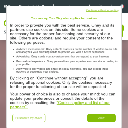
Linkedin
Linkedin
La
FAQ
Besoin d’aide ?
À propos de nous
Continue without accepting
Your money, Your Way also applies for cookies
Votre espace
In order to provide you with the best service, Oney and its
Nous contacter
partners use cookies on this site. Some cookies are
Solutions
Nos partenaires
Accompagnement
Ressources
necessary for the proper functioning and security of our
site. Others are optional and require your consent for the
following purposes:
Audience measurement: Oney collects statistics on the number of visitors to our site
and analyzes your browsing habits to provide you with a better experience
Advertising: Oney sends you advertisements that correspond to your interests
Personalized experience: Oney personalizes your experience on our site according to
your profile
Allow you to play videos and share on social networks. You can accept these
trackers or customize your choices.
By clicking on "Continue without accepting", you are
refusing all optional cookies. Only the cookies necessary
for the proper functioning of our site will be deposited.
Your power of choice is also to change your mind: you can
update your preferences or consult the details of the
cookies by consulting the
"Cookies policy and list of our
partners".
Personalize my choice
Allow