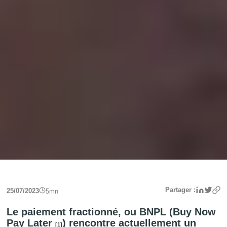
Linke
Twit
Partager :
25/07/2023
5
mn
Le paiement fractionné, ou BNPL (Buy Now
Pay Later
) rencontre actuellement un
[1]