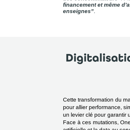
financement et même d’as
enseignes”
.
Digitalisat
Cette transformation du m
pour allier performance, si
un levier clé pour garantir
Face à ces mutations, Oney f
artificielle et la data au ser