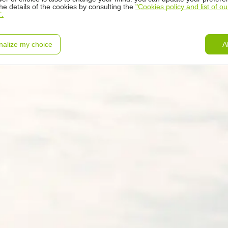
the details of the cookies by consulting the
"Cookies policy and list of ou
".
nalize my choice
A