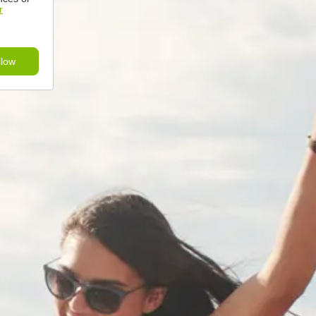
r
llow