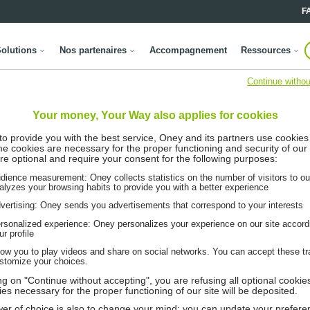
F
olutions
Nos partenaires
Accompagnement
Ressources
Continue withou
Your money, Your Way also applies for cookies
 to provide you with the best service, Oney and its partners use cookies
me cookies are necessary for the proper functioning and security of our 
re optional and require your consent for the following purposes:
dience measurement: Oney collects statistics on the number of visitors to ou
alyzes your browsing habits to provide you with a better experience
vertising: Oney sends you advertisements that correspond to your interests
rsonalized experience: Oney personalizes your experience on our site accord
ur profile
low you to play videos and share on social networks. You can accept these tr
stomize your choices.
ing on "Continue without accepting", you are refusing all optional cookie
ies necessary for the proper functioning of our site will be deposited.
er of choice is also to change your mind: you can update your prefere