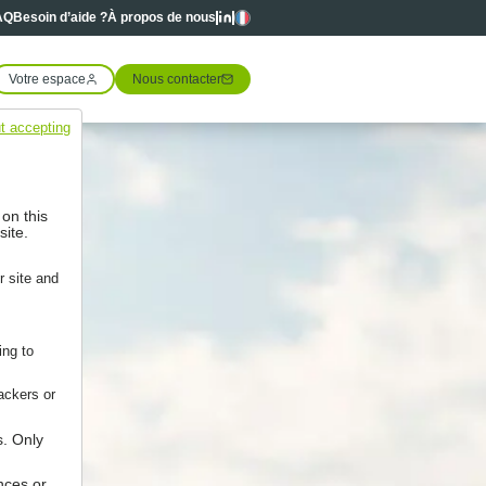
Linkedin
Linkedin
Langues
AQ
Besoin d’aide ?
À propos de nous
Votre espace
Nous contacter
t accepting
 on this
site.
r site and
ing to
ackers or
s. Only
nces or