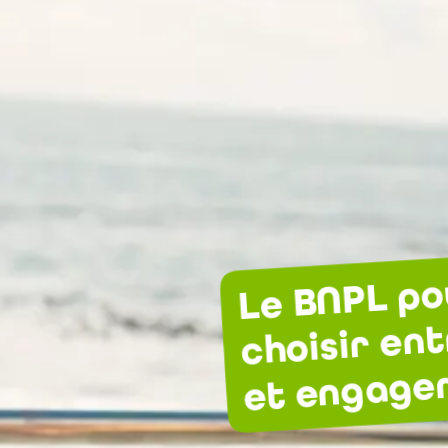
Le BNPL po
choisir en
et engage