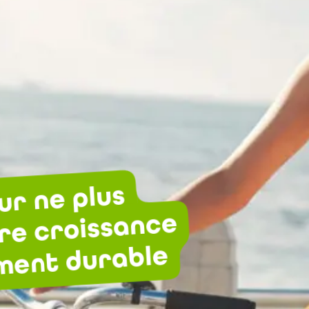
ur ne plus
tre croissance
ment durable