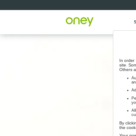
S
In order
site. So
Others a
Au
an
Ad
Pe
yo
Al
cu
By click
the cook
Your pow