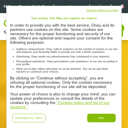
Linkedin
Linkedin
La
FAQ
Besoin d’aide ?
À propos de nous
Continue without accepting
Your money, Your Way also applies for cookies
Votre espace
In order to provide you with the best service, Oney and its
Nous contacter
partners use cookies on this site. Some cookies are
Solutions
Nos partenaires
Accompagnement
Ressources
necessary for the proper functioning and security of our
site. Others are optional and require your consent for the
following purposes:
Audience measurement: Oney collects statistics on the number of visitors to our site
and analyzes your browsing habits to provide you with a better experience
Advertising: Oney sends you advertisements that correspond to your interests
Personalized experience: Oney personalizes your experience on our site according to
your profile
Allow you to play videos and share on social networks. You can accept these
trackers or customize your choices.
By clicking on "Continue without accepting", you are
refusing all optional cookies. Only the cookies necessary
for the proper functioning of our site will be deposited.
Your power of choice is also to change your mind: you can
update your preferences or consult the details of the
cookies by consulting the
"Cookies policy and list of our
partners".
Personalize my choice
Allow