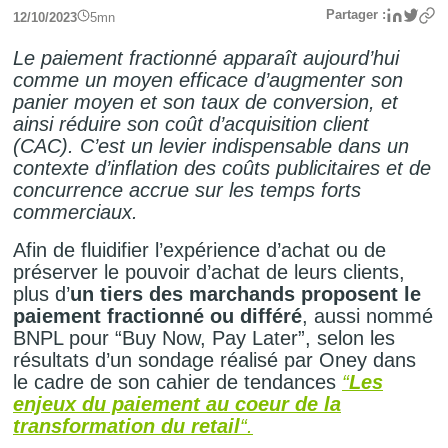
Linke
Twit
Partager :
12/10/2023
5
mn
Le paiement fractionné apparaît aujourd’hui
comme un moyen efficace d’augmenter son
panier moyen et son taux de conversion, et
ainsi réduire son coût d’acquisition client
(CAC). C’est un levier indispensable dans un
contexte d’inflation des coûts publicitaires et de
concurrence accrue sur les temps forts
commerciaux.
Afin de fluidifier l’expérience d’achat ou de
préserver le pouvoir d’achat de leurs clients,
plus d’
un tiers des marchands proposent le
paiement fractionné ou différé
, aussi nommé
BNPL pour “Buy Now, Pay Later”, selon les
résultats d’un sondage réalisé par Oney dans
le cadre de son cahier de tendances
“
Les
enjeux du paiement au coeur de la
transformation du retail
“.