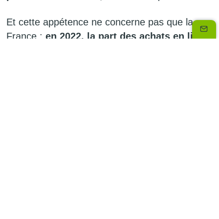
Et cette appétence ne concerne pas que la
France :
en 2022, la part des achats en ligne
utilisant le BNPL aux Etats-Unis a augmenté
de 14%
selon le dernier rapport d’Adobe
Analytics, qui note que l’utilisation du paiement
fractionné concerne des achats d’un montant
de plus en plus faible. Une tendance qui va
s’accélérer en 2023, avec une hausse de
l’utilisation du BNPL pour régler les achats
alimentaires ou d’ameublement de
respectivement 40 et 38% sur les deux
premiers mois de l’année.
Par ailleurs,
l’utilisation du BNPL s’intensifie
également à l’occasion des temps forts