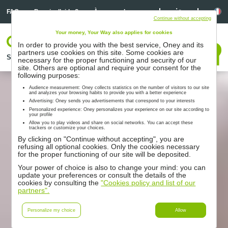
Linkedin
Linkedin
La
FAQ
Besoin d’aide ?
À propos de nous
Continue without accepting
Your money, Your Way also applies for cookies
Votre espace
In order to provide you with the best service, Oney and its
Nous contacter
partners use cookies on this site. Some cookies are
Solutions
Nos partenaires
Accompagnement
Ressources
necessary for the proper functioning and security of our
site. Others are optional and require your consent for the
following purposes:
Audience measurement: Oney collects statistics on the number of visitors to our site
and analyzes your browsing habits to provide you with a better experience
Advertising: Oney sends you advertisements that correspond to your interests
Personalized experience: Oney personalizes your experience on our site according to
your profile
Allow you to play videos and share on social networks. You can accept these
trackers or customize your choices.
By clicking on "Continue without accepting", you are
refusing all optional cookies. Only the cookies necessary
for the proper functioning of our site will be deposited.
Your power of choice is also to change your mind: you can
update your preferences or consult the details of the
cookies by consulting the
"Cookies policy and list of our
partners".
Personalize my choice
Allow