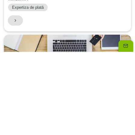
Expertiza de plată
30/04/2024
4
mn
Cum să integrezi un serviciu PSP în platforma web?
Expertiza de plată