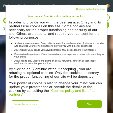
Linkedin
Linkedin
Li
FAQ
Trimitere solicitare
Despre noi
Continue without accepting
Your money, Your Way also applies for cookies
CONECTARE
In order to provide you with the best service, Oney and its
Contactați-ne
partners use cookies on this site. Some cookies are
Soluţii
Parteneri
Suport
Resurse
necessary for the proper functioning and security of our
site. Others are optional and require your consent for the
following purposes:
Audience measurement: Oney collects statistics on the number of visitors to our site
and analyzes your browsing habits to provide you with a better experience
Advertising: Oney sends you advertisements that correspond to your interests
Personalized experience: Oney personalizes your experience on our site according to
your profile
Allow you to play videos and share on social networks. You can accept these
trackers or customize your choices.
By clicking on "Continue without accepting", you are
refusing all optional cookies. Only the cookies necessary
for the proper functioning of our site will be deposited.
Your power of choice is also to change your mind: you can
update your preferences or consult the details of the
cookies by consulting the
"Cookies policy and list of our
partners".
Personalize my choice
Allow