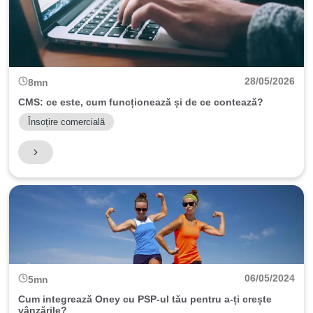
28/05/2026
8
mn
CMS: ce este, cum funcționează și de ce contează?
Însoțire comercială
5 résultats affichés
06/05/2024
5
mn
Cum integrează Oney cu PSP-ul tău pentru a-ți crește
vânzările?