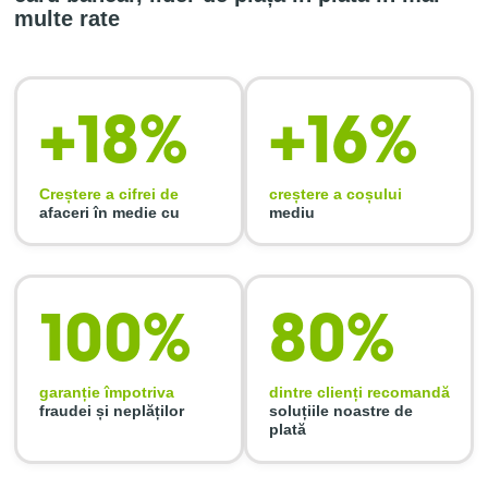
multe rate
+18%
+16%
Creștere a cifrei de
creștere a coșului
afaceri în medie cu
mediu
100%
80%
garanție împotriva
dintre clienți recomandă
fraudei și neplăților
soluțiile noastre de
plată