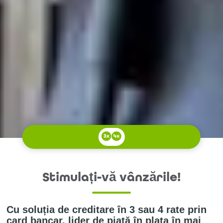
Stimulați-vă vânzările!
Cu soluția de creditare în 3 sau 4 rate prin
card bancar, lider de piață în plata în mai