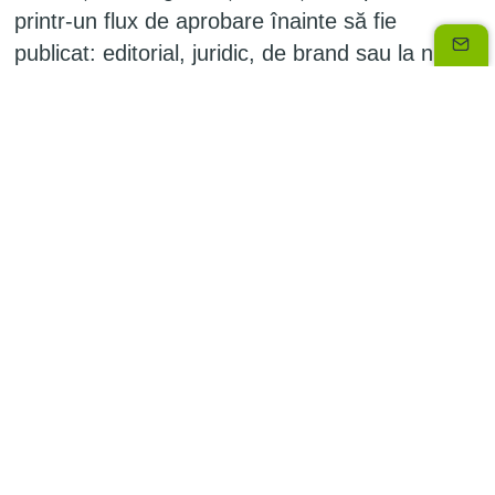
printr-un flux de aprobare înainte să fie
publicat: editorial, juridic, de brand sau la nivel
de țară.
Pasul 4. Conținutul apare pe site
Odată publicat, CMS-ul transmite conținutul
către site sau aplicație și îl afișează în designul
stabilit, prin teme, șabloane sau API, în cazul
unui CMS headless.
Pasul 5. Actualizezi și optimizezi
Echipele pot actualiza conținutul, urmări
performanța SEO sau conversiile, adapta
mesajele și folosi CMS-ul ca pe un instrument