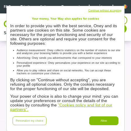
Linkedin
Linkedin
Li
FAQ
Trimitere solicitare
Despre noi
Continue without accepting
Your money, Your Way also applies for cookies
CONECTARE
In order to provide you with the best service, Oney and its
Contactați-ne
partners use cookies on this site. Some cookies are
Soluţii
Parteneri
Suport
Resurse
necessary for the proper functioning and security of our
site. Others are optional and require your consent for the
following purposes:
Audience measurement: Oney collects statistics on the number of visitors to our site
and analyzes your browsing habits to provide you with a better experience
Advertising: Oney sends you advertisements that correspond to your interests
Personalized experience: Oney personalizes your experience on our site according to
your profile
Allow you to play videos and share on social networks. You can accept these
trackers or customize your choices.
By clicking on "Continue without accepting", you are
refusing all optional cookies. Only the cookies necessary
for the proper functioning of our site will be deposited.
Your power of choice is also to change your mind: you can
update your preferences or consult the details of the
cookies by consulting the
"Cookies policy and list of our
partners".
Personalize my choice
Allow