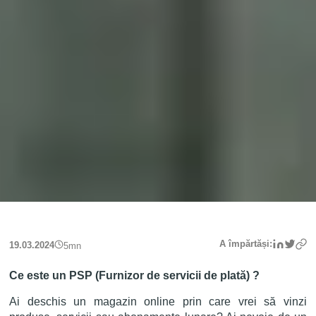
Linke
Twit
A împărtăși:
19.03.2024
5
mn
Ce este un PSP (Furnizor de servicii de plată) ?
Ai deschis un magazin online prin care vrei să vinzi