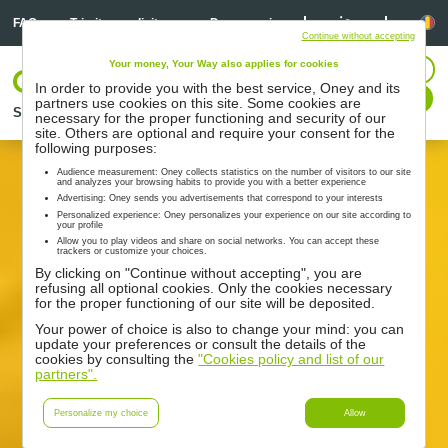
Linkedin
Linkedin
Li
FAQ
Trimitere solicitare
Despre noi
Continue without accepting
Your money, Your Way also applies for cookies
CONECTARE
In order to provide you with the best service, Oney and its
Contactați-ne
partners use cookies on this site. Some cookies are
Soluţii
Parteneri
Suport
Resurse
necessary for the proper functioning and security of our
site. Others are optional and require your consent for the
following purposes:
Audience measurement: Oney collects statistics on the number of visitors to our site
and analyzes your browsing habits to provide you with a better experience
Advertising: Oney sends you advertisements that correspond to your interests
Personalized experience: Oney personalizes your experience on our site according to
your profile
Allow you to play videos and share on social networks. You can accept these
trackers or customize your choices.
By clicking on "Continue without accepting", you are
refusing all optional cookies. Only the cookies necessary
for the proper functioning of our site will be deposited.
Your power of choice is also to change your mind: you can
update your preferences or consult the details of the
cookies by consulting the
"Cookies policy and list of our
partners".
Personalize my choice
Allow