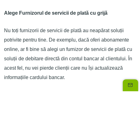
Alege Furnizorul de servicii de plată cu grijă
Nu toți furnizorii de servicii de plată au neapărat soluții
potrivite pentru tine. De exemplu, dacă oferi abonamente
online, ar fi bine să alegi un furnizor de servicii de plată cu
soluții de debitare directă din contul bancar al clientului. În
acest fel, nu vei pierde clienții care nu își actualizează
informațiile cardului bancar.
Cum să utilizezi Furnizorul de servicii de plată în mod
eficient?
Furnizorul tău de servicii de plată nu este util doar pentru
plățile cu cardul de credit ale clienților tăi. Desigur, metoda
această de plată sigură este favorizată de majoritatea