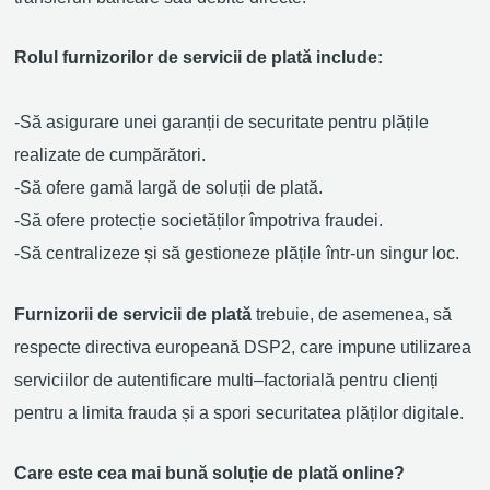
Rolul furnizorilor de servicii de plată include:
-Să a
sigurare unei garanții de securitate pentru plățile
realizate de
cumpărători.
-Să ofere
gamă largă de soluții de plată.
-Să ofere
protecție
societăților
împotriva fraudei.
-Să c
entraliz
eze și să
gestion
eze
plățil
e
într-un singur loc.
Furnizorii de servicii de plată
trebuie, de asemenea, să
respecte directiva europeană DSP2, care impune utilizarea
serviciilor de autentificare multi
–
factorială pentru clienți
pentru a limita frauda și a spori securitatea plăților digitale.
Care este cea mai bună soluție de plată online?