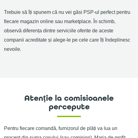
Trebuie să îți spunem că n
u v
e
i găsi PSP-ul perfect pentru
fiecare
magazin online sau marketplace.
În schimb,
observ
ă
diferența dintre
servicii
le
oferite de aceste
companii acreditate și
alege-le pe
cele care
îți
îndeplinesc
nevoile
.
Atenție la comisioanele
percepute
Pentru fiecare comandă, furnizorul de plăți
va lua
un
procent din suma coșului (
sau
comision). Marja
de profit