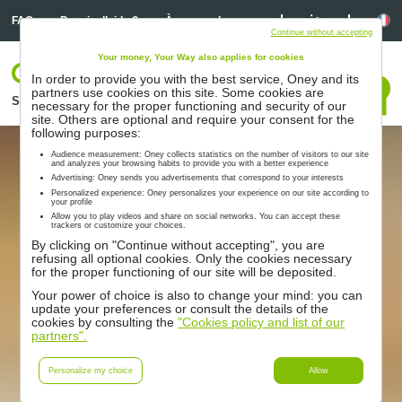
Linkedin
Linkedin
La
FAQ
Besoin d’aide ?
À propos de nous
Continue without accepting
Your money, Your Way also applies for cookies
Votre espace
In order to provide you with the best service, Oney and its
Nous contacter
partners use cookies on this site. Some cookies are
Solutions
Nos partenaires
Accompagnement
Ressources
necessary for the proper functioning and security of our
site. Others are optional and require your consent for the
following purposes:
Audience measurement: Oney collects statistics on the number of visitors to our site
and analyzes your browsing habits to provide you with a better experience
Advertising: Oney sends you advertisements that correspond to your interests
Personalized experience: Oney personalizes your experience on our site according to
your profile
Allow you to play videos and share on social networks. You can accept these
trackers or customize your choices.
By clicking on "Continue without accepting", you are
refusing all optional cookies. Only the cookies necessary
for the proper functioning of our site will be deposited.
Your power of choice is also to change your mind: you can
update your preferences or consult the details of the
cookies by consulting the
"Cookies policy and list of our
partners".
Personalize my choice
Allow