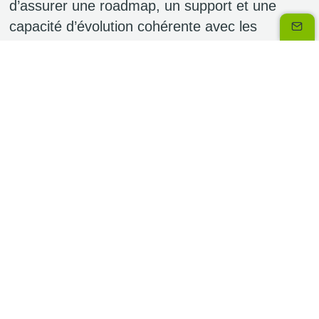
d’assurer une roadmap, un support et une
capacité d’évolution cohérente avec les
besoins.
Comment fonctionne un ISV ?
Un
ISV
fonctionne comme un éditeur “produit” :
il conçoit un logiciel réutilisable, le maintient, le
monétise via un droit d’usage
(licence/abonnement/usage) et le distribue
directement ou via des
partenaires/marketplaces, souvent dans des