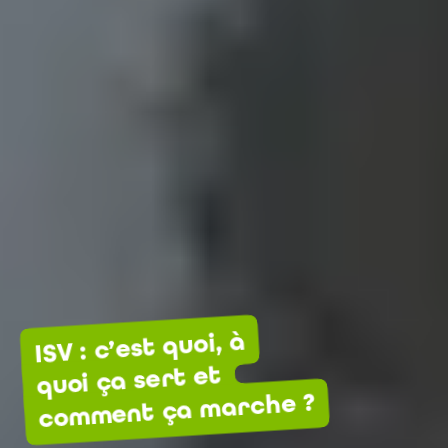
ISV : c’est quoi, à
quoi ça sert et
comment ça marche ?