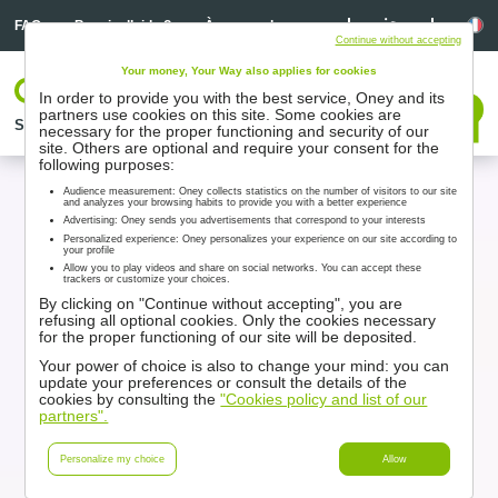
Linkedin
Linkedin
La
FAQ
Besoin d’aide ?
À propos de nous
Continue without accepting
Your money, Your Way also applies for cookies
Votre espace
In order to provide you with the best service, Oney and its
Nous contacter
partners use cookies on this site. Some cookies are
Solutions
Nos partenaires
Accompagnement
Ressources
necessary for the proper functioning and security of our
site. Others are optional and require your consent for the
following purposes:
Audience measurement: Oney collects statistics on the number of visitors to our site
and analyzes your browsing habits to provide you with a better experience
Advertising: Oney sends you advertisements that correspond to your interests
Personalized experience: Oney personalizes your experience on our site according to
your profile
Allow you to play videos and share on social networks. You can accept these
trackers or customize your choices.
By clicking on "Continue without accepting", you are
refusing all optional cookies. Only the cookies necessary
for the proper functioning of our site will be deposited.
Your power of choice is also to change your mind: you can
update your preferences or consult the details of the
cookies by consulting the
"Cookies policy and list of our
partners".
Personalize my choice
Allow