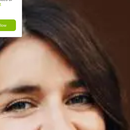
r
llow