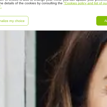
the details of the cookies by consulting the
"Cookies policy and list of ou
".
nalize my choice
A