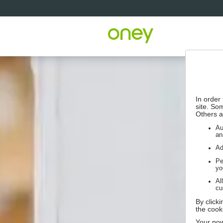
In order
site. So
Others a
Au
an
Ad
Pe
yo
Al
cu
By click
the cook
Your pow