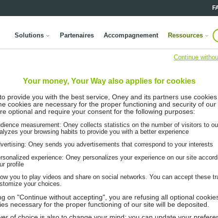
F
Solutions
Partenaires
Accompagnement
Ressources
Continue withou
Your money, Your Way also applies for cookies
 to provide you with the best service, Oney and its partners use cookies
me cookies are necessary for the proper functioning and security of our 
re optional and require your consent for the following purposes:
dience measurement: Oney collects statistics on the number of visitors to ou
alyzes your browsing habits to provide you with a better experience
vertising: Oney sends you advertisements that correspond to your interests
rsonalized experience: Oney personalizes your experience on our site accord
ur profile
low you to play videos and share on social networks. You can accept these tr
stomize your choices.
ing on "Continue without accepting", you are refusing all optional cookie
ies necessary for the proper functioning of our site will be deposited.
er of choice is also to change your mind: you can update your prefere