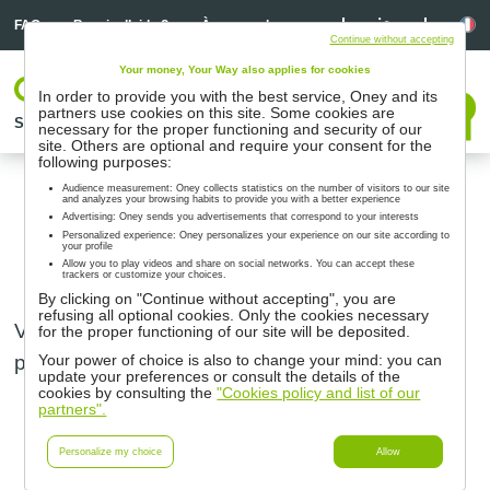
Linkedin
Linkedin
La
FAQ
Besoin d’aide ?
À propos de nous
Continue without accepting
Your money, Your Way also applies for cookies
Votre espace
In order to provide you with the best service, Oney and its
Nous contacter
partners use cookies on this site. Some cookies are
Solutions
Nos partenaires
Accompagnement
Ressources
necessary for the proper functioning and security of our
site. Others are optional and require your consent for the
following purposes:
Audience measurement: Oney collects statistics on the number of visitors to our site
and analyzes your browsing habits to provide you with a better experience
Vos fichiers pour impression :
Advertising: Oney sends you advertisements that correspond to your interests
Personalized experience: Oney personalizes your experience on our site according to
Ovélo
your profile
Allow you to play videos and share on social networks. You can accept these
trackers or customize your choices.
By clicking on "Continue without accepting", you are
refusing all optional cookies. Only the cookies necessary
Voici l’ensemble des liens de téléchargement
for the proper functioning of our site will be deposited.
pour baliser votre magasin en cette fin d’année :
Your power of choice is also to change your mind: you can
update your preferences or consult the details of the
cookies by consulting the
"Cookies policy and list of our
partners".
Un Balisage A4 vertical x4
Personalize my choice
Allow
Un Balisage A4 vertical