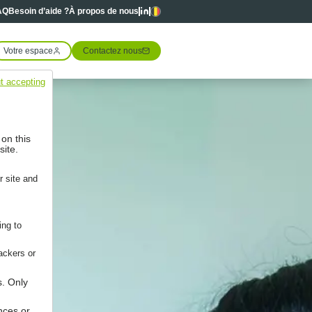
Linkedin
Linkedin
Langues
AQ
Besoin d’aide ?
À propos de nous
Votre espace
Contactez nous
t accepting
 on this
site.
r site and
ing to
ackers or
s. Only
nces or