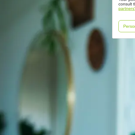
consult 
partners
Perso