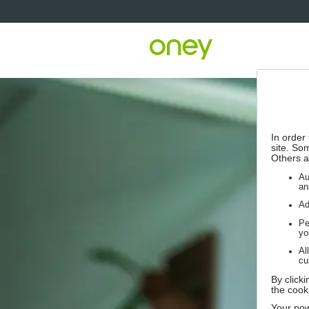
In order
site. So
Others a
Au
an
Ad
Pe
yo
Al
cu
By click
the cook
Your pow