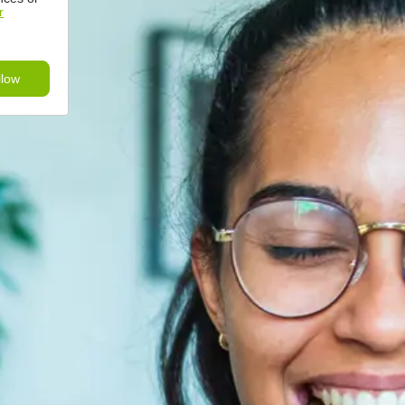
r
llow