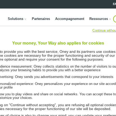
F
Solutions
Partenaires
Accompagnement
Ressources
Continue withou
Your money, Your Way also applies for cookies
 to provide you with the best service, Oney and its partners use cookies
me cookies are necessary for the proper functioning and security of our 
re optional and require your consent for the following purposes:
dience measurement: Oney collects statistics on the number of visitors to ou
alyzes your browsing habits to provide you with a better experience
vertising: Oney sends you advertisements that correspond to your interests
rsonalized experience: Oney personalizes your experience on our site accord
ur profile
low you to play videos and share on social networks. You can accept these tr
stomize your choices.
ing on "Continue without accepting", you are refusing all optional cookie
ies necessary for the proper functioning of our site will be deposited.
er of choice is also to change your mind: you can update your prefere